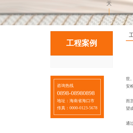
工程案例
1
世。
咨询热线
安
0898-08980898
尽
地址：海南省海口市
而
传真：0000-0123-5678
望
由
通
在