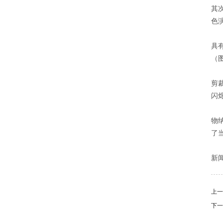
其
色
采
具
（
稀
剪
闪
为
物
了
本
新
上
下一