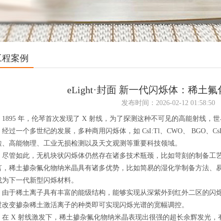
工程案例
eLight·封面 新一代闪烁体：稀土
发布时间：2026-02-12 01:58:50
895 年，伦琴首次发现了 X 射线，为了探测这种不可见的高能射线，世界上
经过一个多世纪的发展，多种商用闪烁体，如 CsI:Tl、CWO、 BGO、C
检、高能物理、工业无损检测以及天文观测等重要科技领域。
管如此，无机块状闪烁体仍然存在诸多技术瓶颈，比如苛刻的制备工艺
言，稀土掺杂氟化物纳米晶具有诸多优势，比如简易的湿化学制备方法、
成为下一代新型闪烁材料。
于稀土离子具有丰富的能级结构，能够实现从深紫外到红外二区的闪烁
过改变掺杂稀土激活离子的种类即可实现闪烁光谱的宽幅调控。
 X 射线激发下，稀土掺杂氟化物纳米晶表现出很强的超长余辉发光，