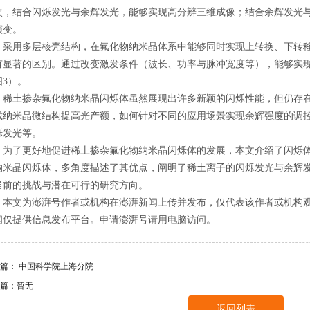
次，结合闪烁发光与余辉发光，能够实现高分辨三维成像；结合余辉发光
演变。
用多层核壳结构，在氟化物纳米晶体系中能够同时实现上转换、下转移
有显著的区别。通过改变激发条件（波长、功率与脉冲宽度等），能够实
图3）。
土掺杂氟化物纳米晶闪烁体虽然展现出许多新颖的闪烁性能，但仍存在
裁纳米晶微结构提高光产额，如何针对不同的应用场景实现余辉强度的调
烁发光等。
了更好地促进稀土掺杂氟化物纳米晶闪烁体的发展，本文介绍了闪烁体
纳米晶闪烁体，多角度描述了其优点，阐明了稀土离子的闪烁发光与余辉
当前的挑战与潜在可行的研究方向。
文为澎湃号作者或机构在澎湃新闻上传并发布，仅代表该作者或机构观
闻仅提供信息发布平台。申请澎湃号请用电脑访问。
一篇：
中国科学院上海分院
篇：暂无
返回列表