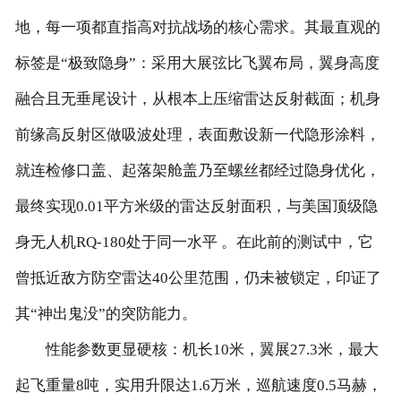
地，每一项都直指高对抗战场的核心需求。其最直观的
客户留言
标签是“极致隐身”：采用大展弦比飞翼布局，翼身高度
联系我们
融合且无垂尾设计，从根本上压缩雷达反射截面；机身
前缘高反射区做吸波处理，表面敷设新一代隐形涂料，
就连检修口盖、起落架舱盖乃至螺丝都经过隐身优化，
最终实现0.01平方米级的雷达反射面积，与美国顶级隐
身无人机RQ-180处于同一水平 。在此前的测试中，它
曾抵近敌方防空雷达40公里范围，仍未被锁定，印证了
其“神出鬼没”的突防能力。
性能参数更显硬核：机长10米，翼展27.3米，最大
起飞重量8吨，实用升限达1.6万米，巡航速度0.5马赫，