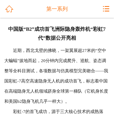
网站首页


第一系列
关于我们
中国版“B2”成功首飞洲际隐身轰炸机“彩虹7
公司动态
代”数据公开亮相
产品展示
近期，西北戈壁的拂晓，一架翼展超27米的“空中
解决方案
大蝙蝠”拔地而起，20分钟内完成爬升、巡航、姿态调
整等全科目测试，各项数据与仿真模型完美吻合——我
工程案例
国彩虹-7高空高速隐身无人机的成功首飞，标志着中国
产品优势
在高端隐身无人机领域跻身全球第一梯队（它机身长度
售后服务
和美国b2隐身飞机几乎一样大）。
人才招聘
彩虹-7的首飞成功，源于三大核心技术的成熟落