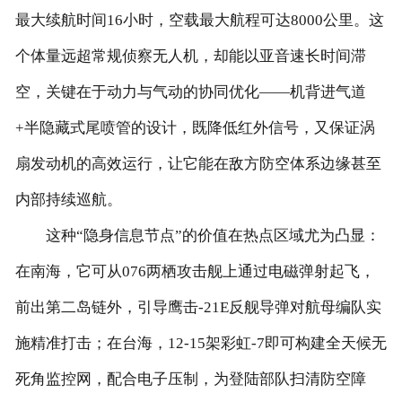
最大续航时间16小时，空载最大航程可达8000公里。这
个体量远超常规侦察无人机，却能以亚音速长时间滞
空，关键在于动力与气动的协同优化——机背进气道
+半隐藏式尾喷管的设计，既降低红外信号，又保证涡
扇发动机的高效运行，让它能在敌方防空体系边缘甚至
内部持续巡航。
这种“隐身信息节点”的价值在热点区域尤为凸显：
在南海，它可从076两栖攻击舰上通过电磁弹射起飞，
前出第二岛链外，引导鹰击-21E反舰导弹对航母编队实
施精准打击；在台海，12-15架彩虹-7即可构建全天候无
死角监控网，配合电子压制，为登陆部队扫清防空障