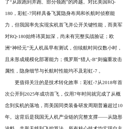
了“从跟跑到并跑、部分领跑”的跨越。对比美国RQ-
180，彩虹-7同样具备飞翼隐身布局和长航时侦察能
力，但我国率先实现实机首飞并公开关键性能，而美军
对RQ-180始终讳莫如深，尚未有完整实战验证；欧
洲“神经元”无人机虽早有测试，但续航时间仅数小时，
且未形成规模化部署能力；俄罗斯“猎人-B”则偏重攻击
属性，隐身细节与长航时性能均不及彩虹-7 。
更值得关注的是技术转化效率：彩虹-7从2018年首
次公开到2025年成功首飞，仅用7年时间就完成了从概
念到实机的落地，而美国同类装备研发周期普遍超过10
年。这背后是我国无人机产业链的完整支撑——从隐形
涂料、共形天线到飞控算法，所有核心技术均实现自主